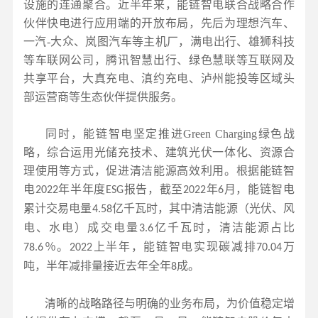
设施的连通聚合。近半年来，能链智电联合战略合作
伙伴快电进行应用端的开放布局，先后为理想汽车、
一汽
-
大众、岚图汽车等主机厂，满电出行、雄狮科技
等车联网公司，腾讯智慧出行、绿色慧联等互联网及
共享平台，大真充电、滇约充电、泸州能投等区域头
部运营商等生态伙伴提供服务。
同时，能链智电坚定推进
Green Charging
绿色战
略，综合运用光储充技术、建筑光伏一体化、资源合
理使用等方式，促进清洁能源高效利用。根据能链智
电
年半年度
报告，截至
年
月，能链智电
2022
ESG
2022
6
累计交易电量
亿千瓦时，其中清洁能源（光伏、风
4.58
电、水电）成交电量
亿千瓦时，清洁能源占比
3.6
％。
上半年，能链智电实现碳减排
万
78.6
2022
70.04
吨，半年减排量接近去年全年
成。
8
清晰的战略路径与明确的业务布局，为价值稳定增