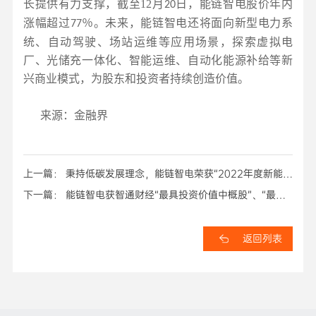
长提供有力支撑，截至
12
月
日，能链智电股价年内
20
涨幅超过
％。未来，能链智电还将面向新型电力系
77
统、自动驾驶、场站运维等应用场景，探索虚拟电
厂、光储充一体化、智能运维、自动化能源补给等新
兴商业模式，为股东和投资者持续创造价值。
来源：金融界
上一篇： 秉持低碳发展理念，能链智电荣获“2022年度新能源
创新服务奖”！
下一篇： 能链智电获智通财经“最具投资价值中概股”、“最佳
CEO奖”两项大奖
返回列表