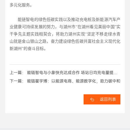
多元化服务。
能链智电的绿色低碳实践以及推动充电桩及新能源汽车产
业健康可持续发展的努力，与湖州市“在湖州看见美丽中国”实
干争先主题实践相契合，将助力湖州实现“坚定不移走绿水青
山就是金山银山之路，奋力建设绿色低碳共富社会主义现代化
新湖州”的奋斗目标。
上一篇： 能链智电与小象快充达成合作 场站日均充电量提升
25倍
下一篇： 能链翟宇博：以能源电商、能源数字化，助力碳中和
返回列表