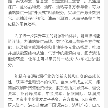
链，实现物流、信息流、资金流的三流合一。其连通
炼厂、危化品物流、油库、油站等各方参与者，可为
油站提供一键“外卖式”叫油服务，实现生产源头数据
化、运输过程可视化、油品可溯源，从而提高整个供
应链的周转效率。
为了进一步提升车主的能源补给体验，能链推出能
链连锁，为油站提供品牌、数字化和运营等全方位赋
能，以及综合能源补给和非油等多元业态拓展，推动
并加快能源结构从油、气等传统能源向电、氢等清洁
能源转型，让车主可以享受到一站式“人•车•生活”服
务。
能链在交通能源行业的创新实践和自身的高成长
性，获得行业和资本的认可。自2016年成立以来，能
链屡次刷新赛道融资纪录，股东包括贝恩资本、愉悦
资本、招商局资本、中金资本、招银国际、华润资
本、国家中小企业发展子基金、东方富海、KIP资本、
蔚来资本、洪泰基金旗下国调洪泰、清科产投、山东