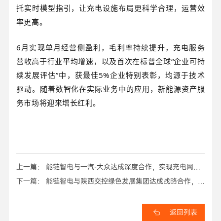
托实时模型指引，让充电设施布局更科学合理，运营效
率更高。
6月实现单月经营侧盈利，毛利率持续提升，充电服务
营收高于行业平均增速，以及首次在标普全球“企业可持
续发展评估”中，获最佳5%企业特别表彰，均源于技术
驱动。随着数智化在实际业务中的应用，新能源资产服
务市场将迎来增长红利。
上一篇： 能链智电与一汽-大众达成深度合作，实现充电网络
互联互通
下一篇： 能链智电与陕西交控绿色发展集团达成战略合作，推
进交能融合高质量发展
返回列表