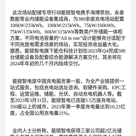
此次场站配储专项行动能链智电携手海博思创，永泰
数能等业内储能设备集成商，为380余座充电场站配置
100kW/233kWh、100kW/215kWh、75kW/160kWh、
75kW/135kWh、60kW/115kWh等数类户外储能一体柜
方案，不同电池容量的“All in one”设计能够充分适配于
不同充放电需求场景的场站，实现投资收益最大化。
据悉，能链智电旗下能仓科技计划在2023年Q4完成500
台储能设备及配套综合能源解决方案交付，其余将在
2024年年初的几个月内陆续交付。
能链智电是中国充电服务第一股，为全产业链提供一
站式服务，包括充电站选址咨询、软硬件采购、EPC工
程、运营运维、储能、光伏、自动充电机器人等。截
至2023年3月31日，能链智电已连接5.5万座充电站、
350座以上的城市，2023年第一季度充电量达到10.23亿
度，占全国公用充电量21%。
业内人士分析称，能链智电获得三家公司超2亿元储