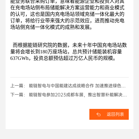
能业务联合采购订单，意味着能源企业和投资人对其
在充电场站侧布局储能解决方案运营能力和商业模式
的认可，这也是国内充电场站领域充储一体化最大的
订单，将给行业带来强大的示范效应，进而推动充电
场站侧充储一体化模式的成熟和发展。
而根据能链研究院的数据，未来十年中国充电场站数
量将会增长到180万座场站，总共预计储能装机容量
637GWh，投资总额预估超过万亿人民币的规模。
上一篇： 能链智电与中国能建达成战略合作 加速推进绿色交
通基础设施建设
下一篇： 能链智电参加2023成都车展，推出智慧补能解决方
案
返回列表