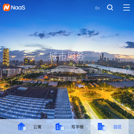
En
城
市
服
务
致力于让电动汽车充电更安全、更智能、更便捷，让产业链各
方更高效
S店
公寓
写字楼
园区